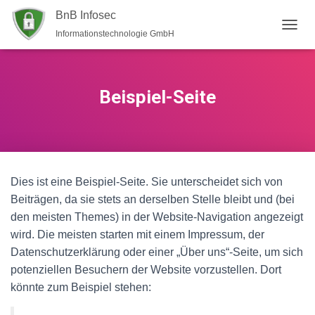
BnB Infosec
Informationstechnologie GmbH
N
A
V
I
G
Beispiel-Seite
A
T
I
O
N
U
Dies ist eine Beispiel-Seite. Sie unterscheidet sich von
M
S
Beiträgen, da sie stets an derselben Stelle bleibt und (bei
C
den meisten Themes) in der Website-Navigation angezeigt
H
wird. Die meisten starten mit einem Impressum, der
A
L
Datenschutzerklärung oder einer „Über uns“-Seite, um sich
T
potenziellen Besuchern der Website vorzustellen. Dort
E
könnte zum Beispiel stehen:
N