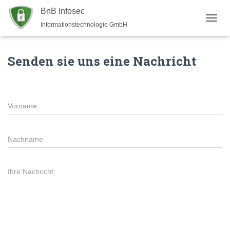
BnB Infosec
Informationstechnologie GmbH
N
A
V
I
Senden sie uns eine Nachricht
G
A
T
I
O
N
U
M
S
C
H
A
L
T
E
N